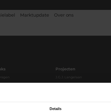
ielabel
Marktupdate
Over ons
nks
Projecten
vragen
J.G.J. Langelaan
Firma Th. Hulsebosch en Zn
Andre Hoeve
Koepel Haarlem
Details