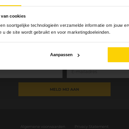
 van cookies
 en soortgelijke technologieën verzamelde informatie om jouw erv
e u de site wordt gebruikt en voor marketingdoeleinden.
Aanmelden nieuwsbrief
Aanpassen
MELD MIJ AAN
Algemene voorwaarden
Privacy Statement