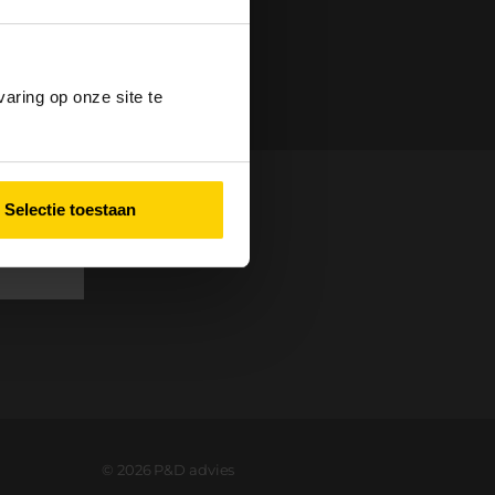
aring op onze site te
Selectie toestaan
©
2026
P&D advies