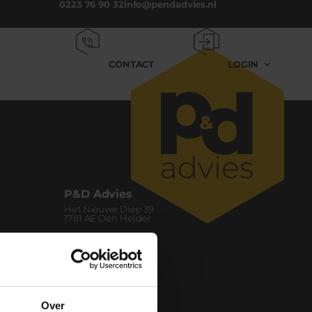
0223 76 90 32
info@pendadvies.nl
CONTACT
LOGIN
P&D Advies
Het Nieuwe Diep 39
1781 AE Den Helder
0223 76 90 32
info@pendadvies.nl
Over