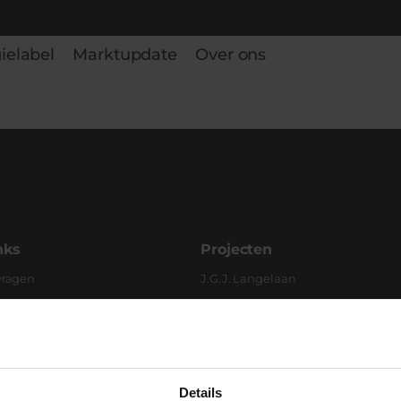
ielabel
Marktupdate
Over ons
nks
Projecten
vragen
J.G.J. Langelaan
Firma Th. Hulsebosch en Zn
Andre Hoeve
Koepel Haarlem
Details