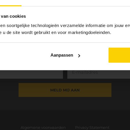
 van cookies
 en soortgelijke technologieën verzamelde informatie om jouw erv
e u de site wordt gebruikt en voor marketingdoeleinden.
Aanmelden nieuwsbrief
Aanpassen
MELD MIJ AAN
Algemene voorwaarden
Privacy Statement