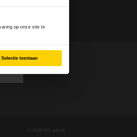
aring op onze site te
Selectie toestaan
©
2026
P&D advies