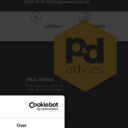
0223 76 90 32
info@pendadvies.nl
CONTACT
LOGIN
P&D Advies
Het Nieuwe Diep 39
1781 AE Den Helder
0223 76 90 32
info@pendadvies.nl
Over