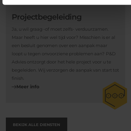
Projectbegeleiding
Ja, u wil graag -of moet zelfs- verduurzamen.
Maar heeft u hier wel tijd voor? Misschien is er al
een besluit genomen over een aanpak maar
loopt u tegen onvoorziene problemen aan? P&D
Advies ontzorgt door het hele project voor u te
begeleiden. Wij verzorgen de aanpak van start tot
finish.
Meer info
BEKIJK ALLE DIENSTEN