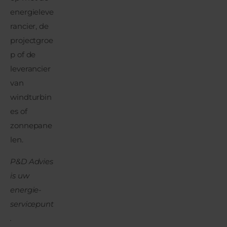
energieleve
rancier, de
projectgroe
p of de
leverancier
van
windturbin
es of
zonnepane
len.
P&D Advies
is uw
energie-
servicepunt
.