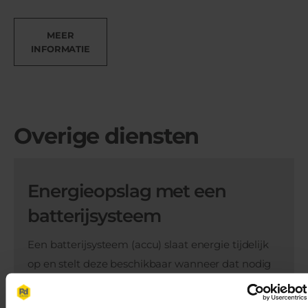
MEER
INFORMATIE
Overige diensten
Energieopslag met een
batterijsysteem
Een batterijsysteem (accu) slaat energie tijdelijk
op en stelt deze beschikbaar wanneer dat nodig
is. Dit vermindert de inkoop van stroom, verlaagt
de afhankelijkheid van het energienet en helpt