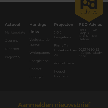
Actueel
Handige
Projecten
P&D Advies
Het Nieuwe
links
Marktupdate
J.G.J.
Diep 39
1781 AE Den
Langelaan
Helder
Veelgestelde
Over ons
vragen
Firma Th.
Diensten
0223 76 90 32
Hulsebosch en
Whitepapers
info@pendadvi
Zn
es.nl
Projecten
Energielabel
Andre Hoeve
Contact
Koepel
Haarlem
Inloggen
Aanmelden nieuwsbrief