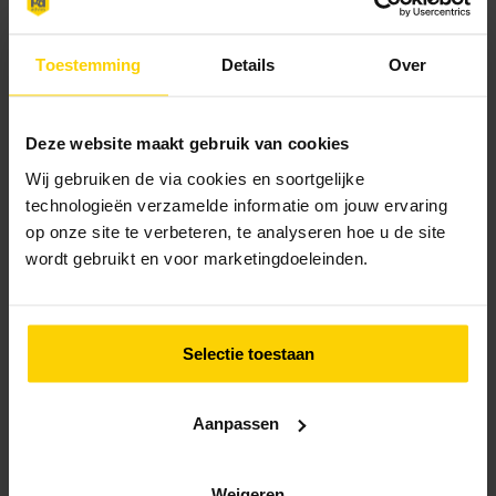
Toestemming
Details
Over
AANBEVELING
Deze website maakt gebruik van cookies
Melkveehouderij Swaag zou P&D Advies zeker
Wij gebruiken de via cookies en soortgelijke
aanraden aan anderen. Dat doen ze ook al
technologieën verzamelde informatie om jouw ervaring
op onze site te verbeteren, te analyseren hoe u de site
regelmatig.
wordt gebruikt en voor marketingdoeleinden.
“De samenwerking is gewoon goed:
betrouwbaar, duidelijk en met een fijne,
nuchtere aanpak. Het voelt niet als een
Selectie toestaan
leverancier, maar meer als een partner die
met je meedenkt.”
Aanpassen
En dat vertrouwen is zo groot dat ze eigenlijk
zonder twijfel meegaan in de adviezen van
Weigeren