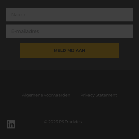
MELD MIJ AAN
Algemene voorwaarden
Privacy Statement
©
2026
P&D advies