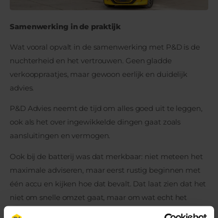
Samenwerking in de praktijk
Wat vooral opvalt in de samenwerking met P&D is de
nuchterheid en het vertrouwen. Geen gladde
verkooppraatjes, maar gewoon eerlijk en duidelijk
advies.
P&D Advies neemt de tijd om alles goed uit te leggen,
ook als het over ingewikkelde dingen gaat zoals
aansluitingen en vermogen.
Ook bij de batterij was dat merkbaar: niet meteen het
maximale adviseren, maar eerst rustig beginnen met
één accu en kijken hoe dat bevalt. Dat laat zien dat het
niet om snelle omzet gaat, maar om wat echt het
beste is voor het bedrijf.